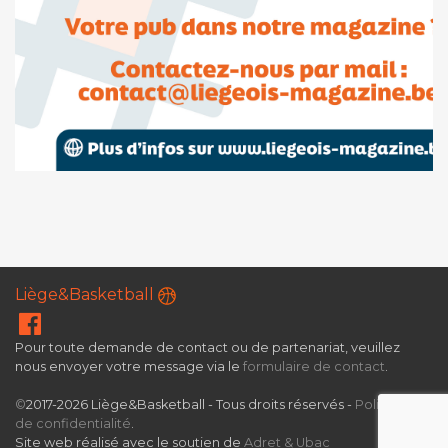
Liège&Basketball
Pour toute demande de contact ou de partenariat, veuillez
nous envoyer votre message via le
formulaire de contact
.
©
2017-2026 Liège&Basketball - Tous droits réservés -
Politique
de confidentialité
.
Site web réalisé avec le soutien de
Adret & Ubac