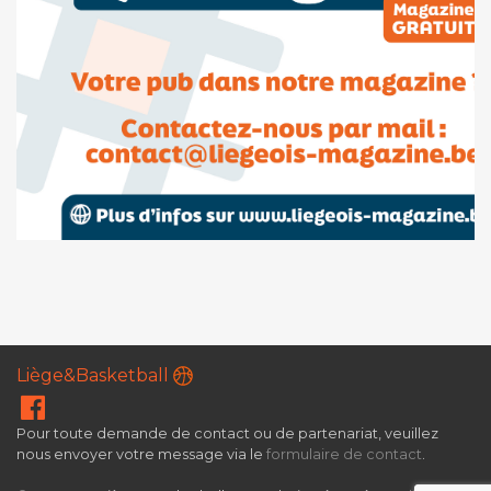
Liège&Basketball
Pour toute demande de contact ou de partenariat, veuillez
nous envoyer votre message via le
formulaire de contact
.