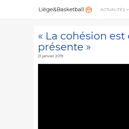
Liège&Basketball
ACTUALITÉS
« La cohésion est 
présente »
Publié
21 janvier 2019
le