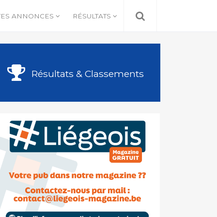
TES ANNONCES
RÉSULTATS
Résultats & Classements