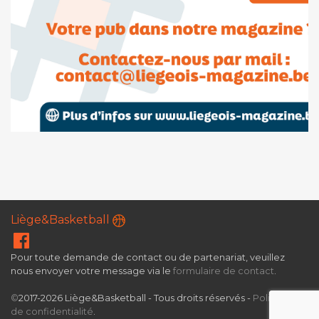
Liège&Basketball
Pour toute demande de contact ou de partenariat, veuillez
nous envoyer votre message via le
formulaire de contact
.
©
2017-2026 Liège&Basketball - Tous droits réservés -
Politique
de confidentialité
.