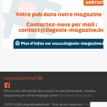
Liège&Basketball
Pour toute demande de contact ou de partenariat, veuillez
nous envoyer votre message via le
formulaire de contact
.
©
2017-2026 Liège&Basketball - Tous droits réservés -
Politique