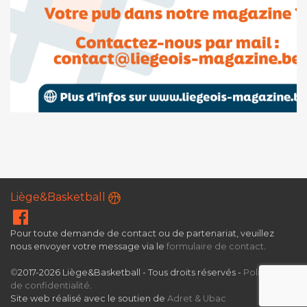
Liège&Basketball
Pour toute demande de contact ou de partenariat, veuillez
nous envoyer votre message via le
formulaire de contact
.
©
2017-2026 Liège&Basketball - Tous droits réservés -
Politique
de confidentialité
.
Site web réalisé avec le soutien de
Adret & Ubac