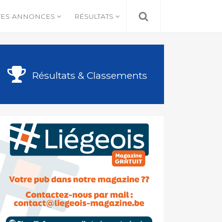
TES ANNONCES
RÉSULTATS
Résultats & Classements