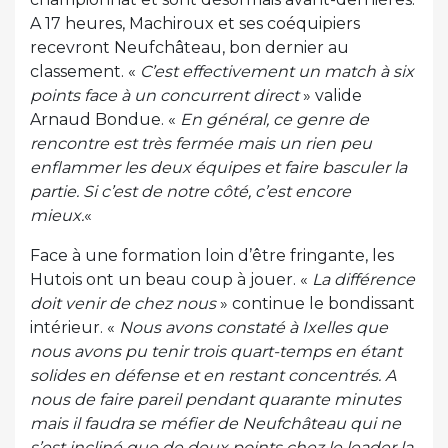
A 17 heures, Machiroux et ses coéquipiers
recevront Neufchâteau, bon dernier au
classement. «
C’est effectivement un match à six
points face à un concurrent direct
» valide
Arnaud Bondue. «
En général, ce genre de
rencontre est très fermée mais un rien peu
enflammer les deux équipes et faire basculer la
partie. Si c’est de notre côté, c’est encore
mieux.
«
Face à une formation loin d’être fringante, les
Hutois ont un beau coup à jouer. «
La différence
doit venir de chez nous
» continue le bondissant
intérieur. «
Nous avons constaté à Ixelles que
nous avons pu tenir trois quart-temps en étant
solides en défense et en restant concentrés. A
nous de faire pareil pendant quarante minutes
mais il faudra se méfier de Neufchâteau qui ne
s’est incliné que de deux points chez le leader la