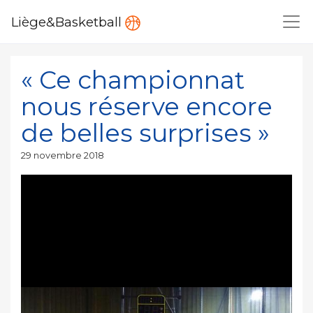
Liège&Basketball
« Ce championnat
nous réserve encore
de belles surprises »
Publié
29 novembre 2018
le