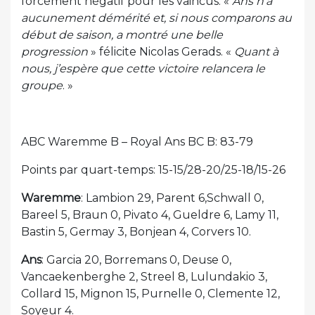
forcément négatif pour les vaincus. «
Ans n’a
aucunement démérité et, si nous comparons au
début de saison, a montré une belle
progression
» félicite Nicolas Gerads. «
Quant à
nous, j’espère que cette victoire relancera le
groupe
. »
ABC Waremme B – Royal Ans BC B: 83-79
Points par quart-temps: 15-15/28-20/25-18/15-26
Waremme
: Lambion 29, Parent 6,Schwall 0,
Bareel 5, Braun 0, Pivato 4, Gueldre 6, Lamy 11,
Bastin 5, Germay 3, Bonjean 4, Corvers 10.
Ans
: Garcia 20, Borremans 0, Deuse 0,
Vancaekenberghe 2, Streel 8, Lulundakio 3,
Collard 15, Mignon 15, Purnelle 0, Clemente 12,
Soyeur 4.