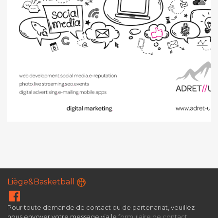
Liège&Basketball
Pour toute demande de contact ou de partenariat, veuillez
nous envoyer votre message via le
formulaire de contact
.