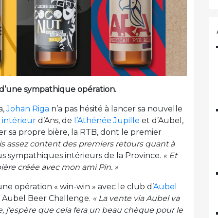
 d’une sympathique opération.
a,
Johan Riga
n’a pas hésité à lancer sa nouvelle
intérieur
d’Ans, de
l’Athénée Jupille
et d’Aubel,
er sa propre bière, la RTB, dont le premier
uis assez content des premiers retours quant à
us sympathiques intérieurs de la Province.
« Et
a bière créée avec mon ami Pin. »
ne opération « win-win » avec le club d’
Aubel
C Aubel Beer Challenge.
« La vente via Aubel va
, j’espère que cela fera un beau chèque pour le