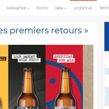
MAGAZINE
ÉDITO
NBA
LIFESTYLE
PETI
es premiers retours »