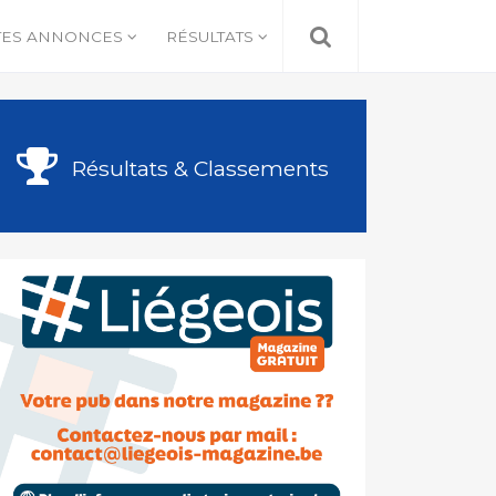
TES ANNONCES
RÉSULTATS
Résultats & Classements