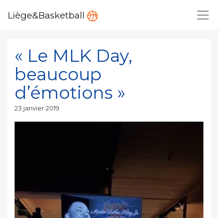
Liège&Basketball
« Le MLK Day,
beaucoup
d’émotions »
Publié
23 janvier 2019
le