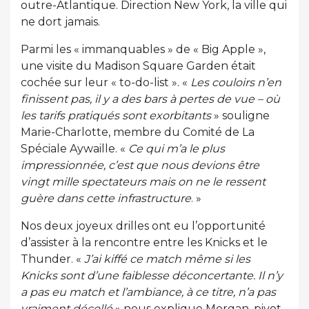
outre-Atlantique. Direction New York, la ville qui
ne dort jamais.
Parmi les « immanquables » de « Big Apple »,
une visite du Madison Square Garden était
cochée sur leur « to-do-list ». «
Les couloirs n’en
finissent pas, il y a des bars à pertes de vue – où
les tarifs pratiqués sont exorbitants
» souligne
Marie-Charlotte, membre du Comité de La
Spéciale Aywaille. «
Ce qui m’a le plus
impressionnée, c’est que nous devions être
vingt mille spectateurs mais on ne le ressent
guère dans cette infrastructure
. »
Nos deux joyeux drilles ont eu l’opportunité
d’assister à la rencontre entre les Knicks et le
Thunder. «
J’ai kiffé ce match même si les
Knicks sont d’une faiblesse déconcertante. Il n’y
a pas eu match et l’ambiance, à ce titre, n’a pas
vraiment décollé
» nous explique Morgan, pivot