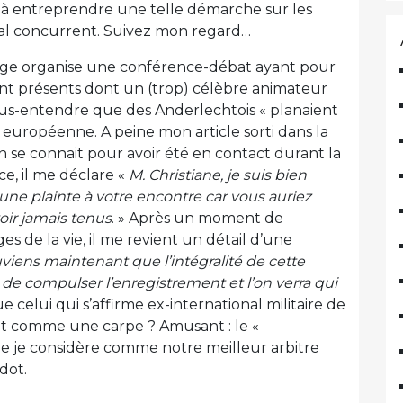
é à entreprendre une telle démarche sur les
al concurrent. Suivez mon regard…
iège organise une conférence-débat ayant pour
nt présents dont un (trop) célèbre animateur
 sous-entendre que des Anderlechtois « planaient
européenne. A peine mon article sorti dans la
 se connait pour avoir été en contact durant la
e, il me déclare «
M. Christiane, je suis bien
ne plainte à votre encontre car vous auriez
voir jamais tenus
. » Après un moment de
s de la vie, il me revient un détail d’une
uviens maintenant que l’intégralité de cette
rs de compulser l’enregistrement et l’on verra qui
que celui qui s’affirme ex-international militaire de
t comme une carpe ? Amusant : le «
e je considère comme notre meilleur arbitre
dot.