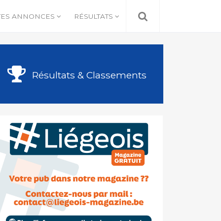
TES ANNONCES
RÉSULTATS
Résultats & Classements