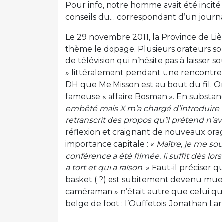
Pour info, notre homme avait été incit
conseils du… correspondant d’un journ
Le 29 novembre 2011, la Province de L
thème le dopage. Plusieurs orateurs so
de télévision qui n’hésite pas à laisser
» littéralement pendant une rencontre 
DH que Me Misson est au bout du fil. On
fameuse « affaire Bosman ». En substanc
embêté mais X m’a chargé d’introduire u
retranscrit des propos qu’il prétend n’a
réflexion et craignant de nouveaux orage
importance capitale : «
Maître, je me so
conférence a été filmée. Il suffit dès lo
a tort et qui a raison
. » Faut-il préciser 
basket ( ?) est subitement devenu mue
caméraman » n’était autre que celui qu
belge de foot : l’Ouffetois, Jonathan Lar