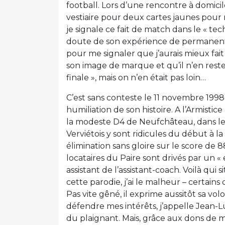
football. Lors d’une rencontre à domicil
vestiaire pour deux cartes jaunes pour
je signale ce fait de match dans le « t
doute de son expérience de permanent s
pour me signaler que j’aurais mieux fait
son image de marque et qu’il n’en restera
finale », mais on n’en était pas loin…
C’est sans conteste le 11 novembre 1998
humiliation de son histoire. A l’Armistic
la modeste D4 de Neufchâteau, dans le 
Verviétois y sont ridicules du début à 
élimination sans gloire sur le score de 8
locataires du Paire sont drivés par un
assistant de l’assistant-coach. Voilà qui
cette parodie, j’ai le malheur – certains di
Pas vite gêné, il exprime aussitôt sa vo
défendre mes intérêts, j’appelle Jean-Lu
du plaignant. Mais, grâce aux dons de médi