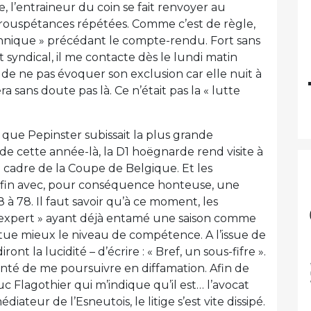
e, l’entraineur du coin se fait renvoyer au
 rouspétances répétées. Comme c’est de règle,
echnique » précédant le compte-rendu. Fort sans
yndical, il me contacte dès le lundi matin
 de ne pas évoquer son exclusion car elle nuit à
 sans doute pas là. Ce n’était pas la « lutte
 que Pepinster subissait la plus grande
e de cette année-là, la D1 hoëgnarde rend visite à
cadre de la Coupe de Belgique. Et les
la fin avec, pour conséquence honteuse, une
8 à 78. Il faut savoir qu’à ce moment, les
 « expert » ayant déjà entamé une saison comme
 situe mieux le niveau de compétence. A l’issue de
ront la lucidité – d’écrire : « Bref, un sous-fifre ».
lonté de me poursuivre en diffamation. Afin de
c Flagothier qui m’indique qu’il est… l’avocat
ateur de l’Esneutois, le litige s’est vite dissipé.