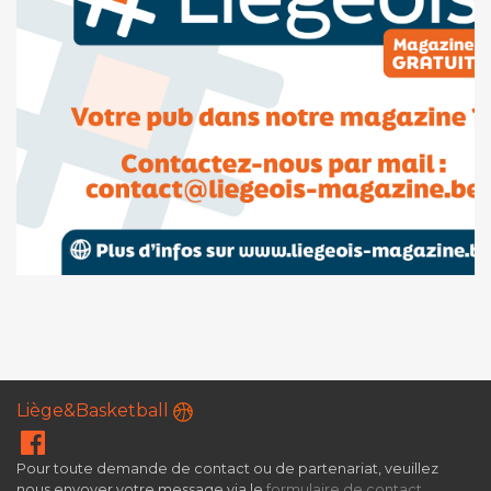
Liège&Basketball
Pour toute demande de contact ou de partenariat, veuillez
nous envoyer votre message via le
formulaire de contact
.