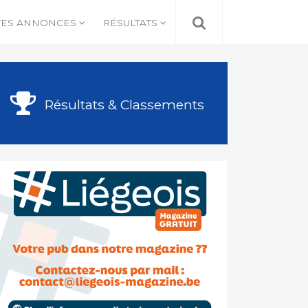
TES ANNONCES
RÉSULTATS
Résultats & Classements