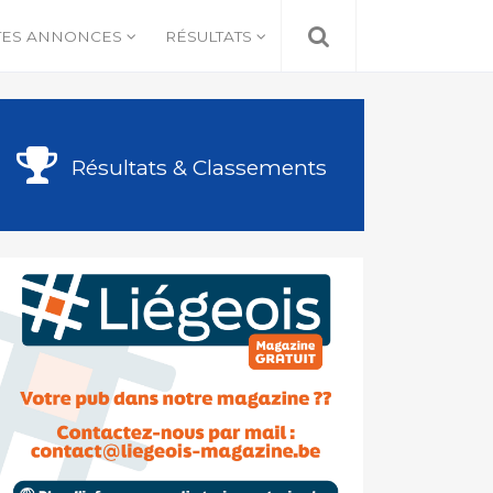
TES ANNONCES
RÉSULTATS
Résultats & Classements