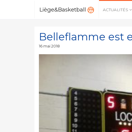
Liège&Basketball
ACTUALITÉS
Belleflamme est
Publié
16 mai 2018
le