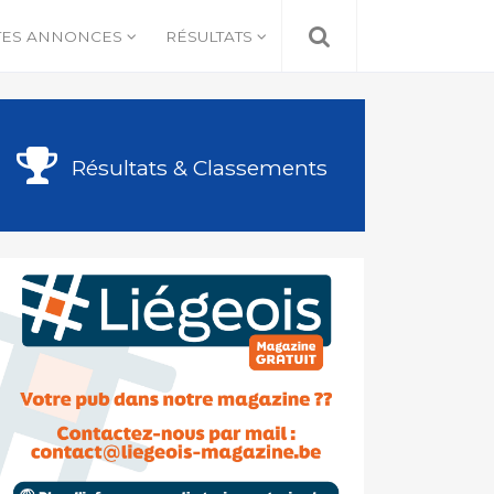
TES ANNONCES
RÉSULTATS
Résultats & Classements