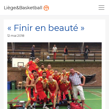
Liège&Basketball
« Finir en beauté »
Publié
12 mai 2018
le