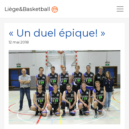
Liège&Basketball
« Un duel épique! »
Publié
12 mai 2018
le