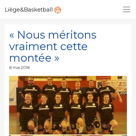
Liège&Basketball
« Nous méritons
vraiment cette
montée »
Publié
8 mai 2018
le