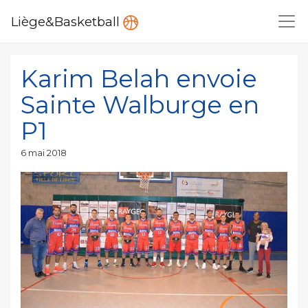
Liège&Basketball
Karim Belah envoie
Sainte Walburge en
P1
Publié
6 mai 2018
le