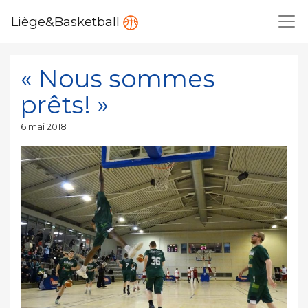
Liège&Basketball
« Nous sommes
prêts! »
Publié
6 mai 2018
le