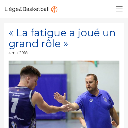
Liège&Basketball
« La fatigue a joué un
grand rôle »
Publié
4 mai 2018
le