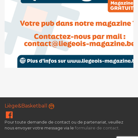
Liège&Basketball
Pour toute demande de contact ou de partenariat, veuillez
nous envoyer votre message via le
formulaire de contact
.