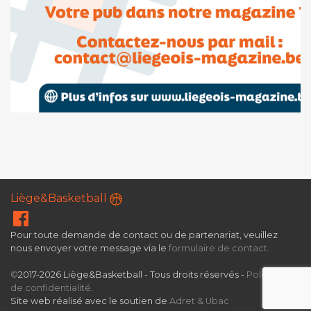
Liège&Basketball
Pour toute demande de contact ou de partenariat, veuillez
nous envoyer votre message via le
formulaire de contact
.
©
2017-2026 Liège&Basketball - Tous droits réservés -
Politique
de confidentialité
.
Site web réalisé avec le soutien de
Adret & Ubac