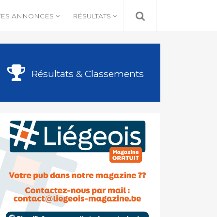
TES ANNONCES
RÉSULTATS
Résultats & Classements