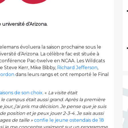
 université d’Arizona.
elemans évoluera la saison prochaine sous le
iversité d’Arizona. La célèbre fac est située à
e conférence Pac-twelve en NCAA. Les Wildcats
e Steve Kerr, Mike Bibby,
Richard Jefferson
,
Gordon
dans leurs rangs et ont remporté le Final
aisons de son choix
. «
La visite était
 le campus était aussi grand
.
Après la première
jour, j’ai pris ma décision.
Je pense que je suis
de position et je peux jouer 2-3-4. Je sais aussi
ages de taille »
confie le jeune ostendais de 18
si je me concentre vraiment sur un programme