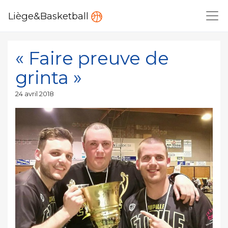
Liège&Basketball
« Faire preuve de
grinta »
Publié
24 avril 2018
le