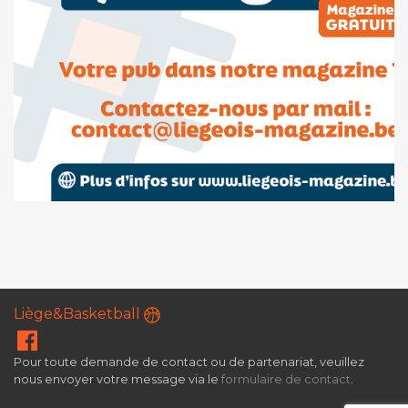
Liège&Basketball
Pour toute demande de contact ou de partenariat, veuillez
nous envoyer votre message via le
formulaire de contact
.