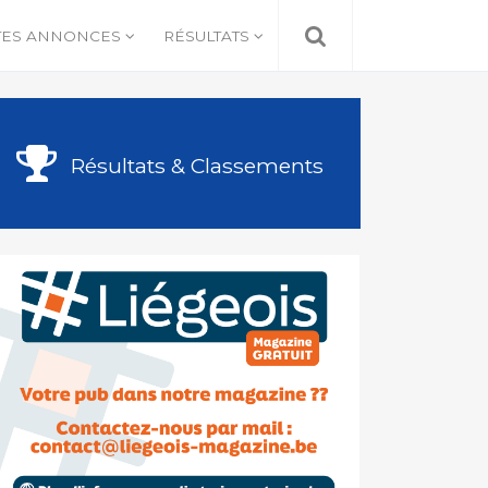
TES ANNONCES
RÉSULTATS
Résultats & Classements