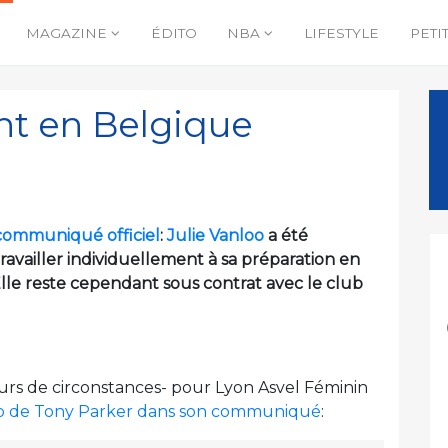
MAGAZINE
ÉDITO
NBA
LIFESTYLE
PETI
ent en Belgique
communiqué officiel
:
Julie Vanloo
a été
ravailler individuellement à sa préparation en
e reste cependant sous contrat avec le club
ours de circonstances- pour Lyon Asvel Féminin
lub de Tony Parker dans son communiqué
: