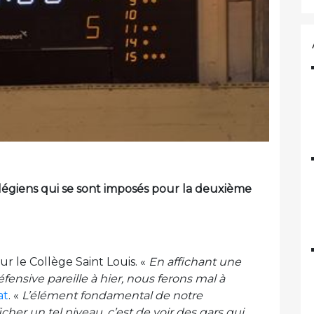
llégiens qui se sont imposés pour la deuxième
our le Collège Saint Louis. «
En affichant une
ensive pareille à hier, nous ferons mal à
at
. «
L’élément fondamental de notre
cher un tel niveau, c’est de voir des gars qui