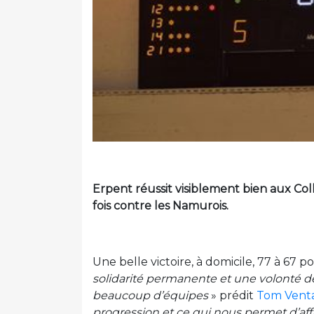
Erpent réussit visiblement bien aux Co
fois contre les Namurois.
Une belle victoire, à domicile, 77 à 67 p
solidarité permanente et une volonté déf
beaucoup d’équipes
» prédit
Tom Vent
progression et ce qui nous permet d’affi