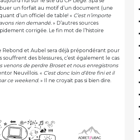
aujourd’hui sur le site du CP Liège. Spa se
tribuer un forfait au motif d’un document (une
uant d’un officiel de table! «
C’est n’importe
avons rien demandé.
» D’autres sources
idement corrigée. Le fin mot de l’histoire
e Rebond et Aubel sera déjà prépondérant pour
rts souffrent des blessures, c’est également le cas
s venons de perdre Broset et nous enregistrons
tor Neuvillois. «
C’est donc loin d’être fini et il
 par ce weekend.
» Il ne croyait pas si bien dire.