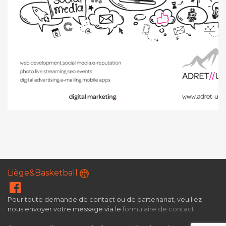
Liège&Basketball
Pour toute demande de contact ou de partenariat, veuillez
nous envoyer votre message via le
formulaire de contact
.