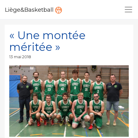
Liège&Basketball
« Une montée
méritée »
Publié
13 mai 2018
le