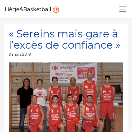
Liège&Basketball
« Sereins mais gare à
l’excès de confiance »
Publié
9 mars 2018
le