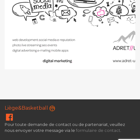
Liège&Basketball
Pour toute demande de contact ou de partenariat, veuillez
nous envoyer votre message via le
formulaire de contact
.