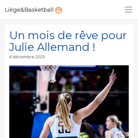
Liège&Basketball
Un mois de rêve pour
Julie Allemand !
Publié
6 décembre 2025
le