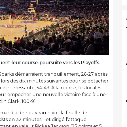
ent leur course-poursuite vers les Playoffs.
Sparks démarraient tranquillement, 26-27 après
 lors des dix minutes suivantes pour se détacher
e intéressante, 54-43. A la reprise, les locales
our empocher une nouvelle victoire face à une
in Clark, 100-91.
emand a de nouveau noirci la feuille de
sists en 32 minutes – et dirigé l’attaque
tant en valeur Rickea Jackson (25 points et 5