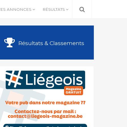
TES ANNONCES
RÉSULTATS
Résultats & Classements