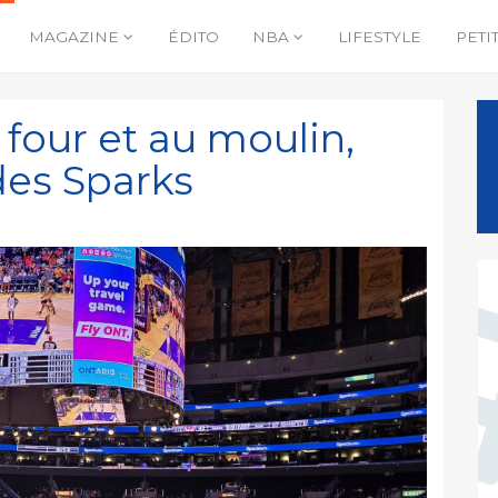
MAGAZINE
ÉDITO
NBA
LIFESTYLE
PETI
 four et au moulin,
des Sparks