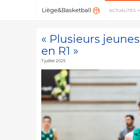
Liège&Basketball
ACTUALITÉS
« Plusieurs jeune
en R1 »
Publié
7 juillet 2025
le