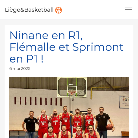
Liège&Basketball
Ninane en R1,
Flémalle et Sprimont
en P1 !
Publié
6 mai 2025
le