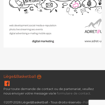
Liège&Basketball
Pour toute demande de contact ou de partenariat, veuillez
nous envoyer votre message via le
formulaire de contact
.
©
2017-2026 Liège&Basketball - Tous droits réservés -
Politique