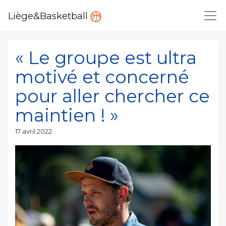
Liège&Basketball
« Le groupe est ultra
motivé et concerné
pour aller chercher ce
maintien ! »
Publié
17 avril 2022
le