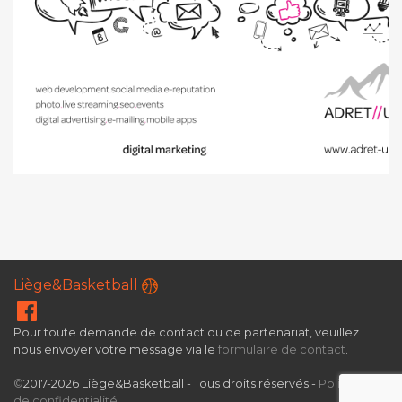
Liège&Basketball
Pour toute demande de contact ou de partenariat, veuillez
nous envoyer votre message via le
formulaire de contact
.
©
2017-2026 Liège&Basketball - Tous droits réservés -
Politique
de confidentialité
.