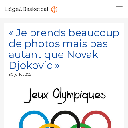
Liège&Basketball
« Je prends beaucoup
de photos mais pas
autant que Novak
Djokovic »
Publié
30 juillet 2021
le