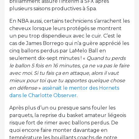
brillamment assuré l’intérim à SFX après
plusieurs saisons productives à Spa.
En NBA aussi, certains techniciens s’arrachent les
cheveux lorsque leurs protégés se montrent
un peu trop dispendieux avec le cuir. C’est le
cas de James Borrego qui n’a guère apprécié les
cinq ballons perdus par LaMelo Ball en
seulement dix-sept minutes ! «
Quand tu perds
le ballon 5 fois en 16 minutes, ça ne va pas le faire
avec moi. Si tu fais ça en attaque, alors il vaut
mieux pour toi que tu apportes quelque chose
en défense
»
assènait le mentor des Hornets
dans le Charlotte Observer
.
Après plus d’un ou presque sans fouler les
parquets, la reprise du basket amateur liégeois
risque fort de rimer avec ballons perdus. De
quoi encore faire monter davantage en
température les bouillants coachs de notre