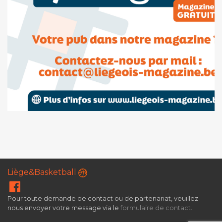
Liège&Basketball
Pour toute demande de contact ou de partenariat, veuillez
nous envoyer votre message via le
formulaire de contact
.