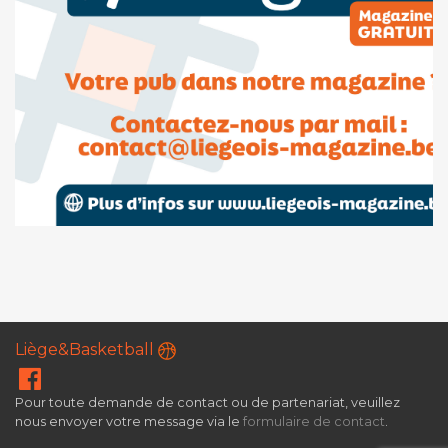
Liège&Basketball
Pour toute demande de contact ou de partenariat, veuillez
nous envoyer votre message via le
formulaire de contact
.