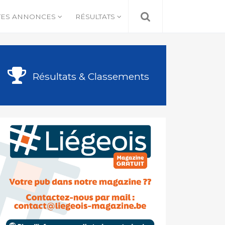
TES ANNONCES
RÉSULTATS
Résultats & Classements