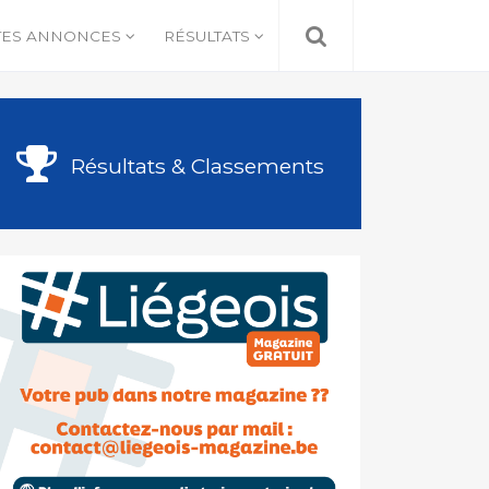
TES ANNONCES
RÉSULTATS
Résultats & Classements