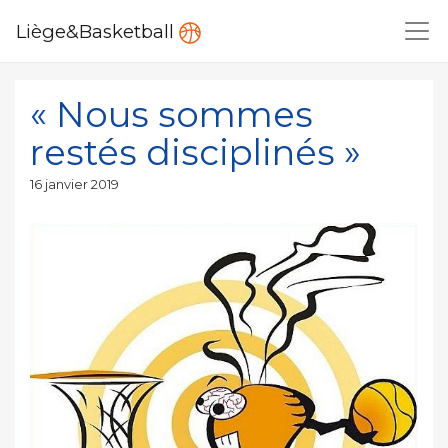
Liège&Basketball
« Nous sommes
restés disciplinés »
Publié
16 janvier 2019
le