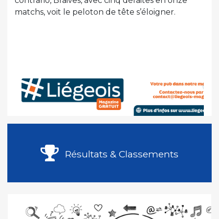
contrario, Braives, avec cinq défaites en onze
matchs, voit le peloton de tête s’éloigner.
Résultats & Classements