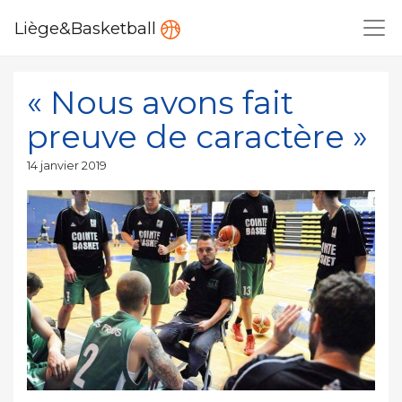
Liège&Basketball
« Nous avons fait
preuve de caractère »
Publié
14 janvier 2019
le